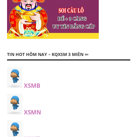
TIN HOT HÔM NAY – KQXSM 3 MIỀN ⇦
XSMB
XSMN