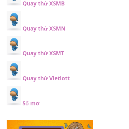
Quay thử XSMB
Quay thử XSMN
Quay thử XSMT
Quay thử Vietlott
Sổ mơ