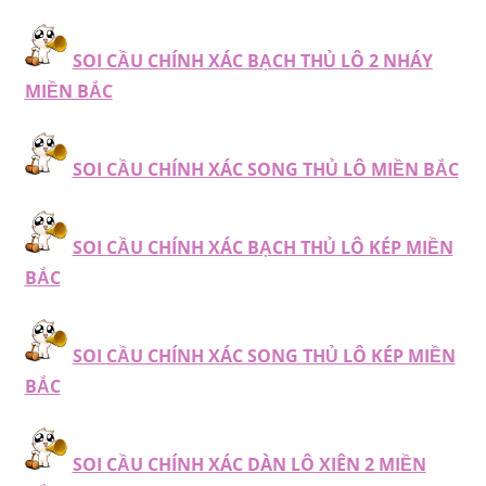
SOI CẦU CHÍNH XÁC BẠCH THỦ LÔ 2 NHÁY
MIỀN BẮC
SOI CẦU CHÍNH XÁC SONG THỦ LÔ MIỀN BẮC
SOI CẦU CHÍNH XÁC BẠCH THỦ LÔ KÉP MIỀN
BẮC
SOI CẦU CHÍNH XÁC SONG THỦ LÔ KÉP MIỀN
BẮC
SOI CẦU CHÍNH XÁC DÀN LÔ XIÊN 2 MIỀN