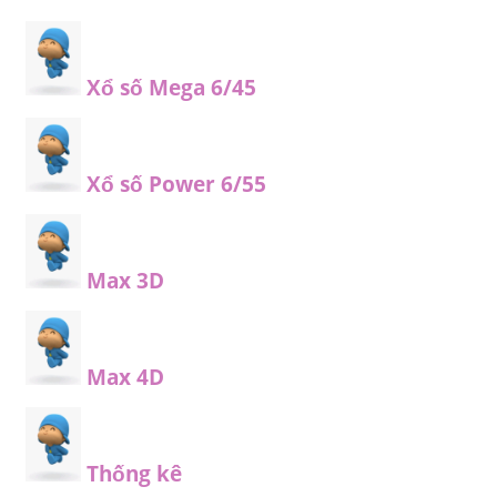
Xổ số Mega 6/45
Xổ số Power 6/55
Max 3D
Max 4D
Thống kê