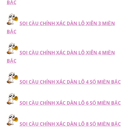
BẮC
SOI CẦU CHÍNH XÁC DÀN LÔ XIÊN 3 MIỀN
BẮC
SOI CẦU CHÍNH XÁC DÀN LÔ XIÊN 4 MIỀN
BẮC
SOI CẦU CHÍNH XÁC DÀN LÔ 4 SỐ MIỀN BẮC
SOI CẦU CHÍNH XÁC DÀN LÔ 6 SỐ MIỀN BẮC
SOI CẦU CHÍNH XÁC DÀN LÔ 8 SỐ MIỀN BẮC