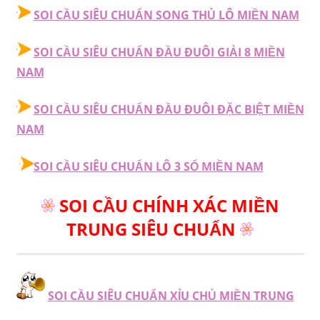
SOI CẦU SIÊU CHUẨN SONG THỦ LÔ MIỀN NAM
SOI CẦU SIÊU CHUẨN ĐẦU ĐUÔI GIẢI 8 MIỀN
NAM
SOI CẦU SIÊU CHUẨN ĐẦU ĐUÔI ĐẶC BIỆT MIỀN
NAM
SOI CẦU SIÊU CHUẨN LÔ 3 SỐ MIỀN NAM
SOI CẦU CHÍNH XÁC MIỀN
TRUNG SIÊU CHUẨN
SOI CẦU SIÊU CHUẨN XỈU CHỦ MIỀN TRUNG