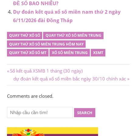
ĐỀ SỐ BAO NHIÊU?
Dự đoán kết quả xổ số miền nam thứ 2 ngày
6/11/2026 đài Đồng Tháp
QUAY THỬ XỔ SỐ
QUAY THỬ XỔ SỐ MIỀN TRUNG
QUAY THỬ XỔ SỐ MIỀN TRUNG HÔM NAY
QUAY THỬ XỔ SỐ MT
XỔ SỐ MIỀN TRUNG
XSMT
Điều
Previous
Sổ kết quả XSMB 1 tháng (30 ngày)
Post:
Next
dự đoán kết quả xổ số miền bắc ngày 30/10 chính xác
hướng
Post:
bài
Comments are closed.
viết
SEARCH