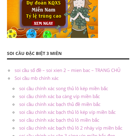
SOI CẦU ĐẶC BIỆT 3 MIỀN
soi cầu số đề – soi xien 2 – mien bac – TRANG CHỦ
Soi cầu mb chính xác
soi cầu chính xác song thủ lô kép miền bắc
soi cầu chính xác ba càng víp miền bắc
soi cầu chính xác bạch thủ đề miền bắc
soi cầu chính xác bạch thủ lô kép víp miền bắc
soi cầu chính xác bạch thủ lô miền bắc
soi cầu chính xác bạch thủ lô 2 nháy víp miền bắc
soi cầu chính xác cặp 3 càng víp miền bắc đẹp