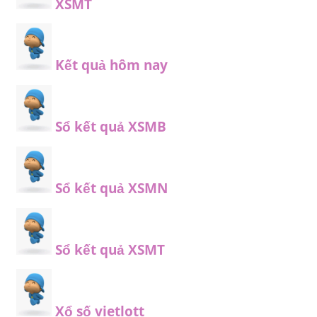
XSMT
Kết quả hôm nay
Sổ kết quả XSMB
Sổ kết quả XSMN
Sổ kết quả XSMT
Xổ số vietlott