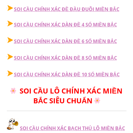
SOI CẦU CHÍNH XÁC ĐỀ ĐẦU ĐUÔI MIỀN BẮC
SOI CẦU CHÍNH XÁC DÀN ĐỀ 4 SỐ MIỀN BẮC
SOI CẦU CHÍNH XÁC DÀN ĐỀ 6 SỐ MIỀN BẮC
SOI CẦU CHÍNH XÁC DÀN ĐỀ 8 SỐ MIỀN BẮC
SOI CẦU CHÍNH XÁC DÀN ĐỀ 10 SỐ MIỀN BẮC
SOI CẦU LÔ CHÍNH XÁC MIỀN
BẮC SIÊU CHUẨN
SOI CẦU CHÍNH XÁC BẠCH THỦ LÔ MIỀN BẮC