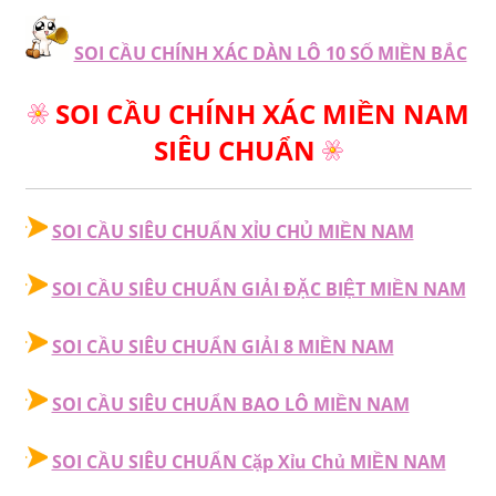
SOI CẦU CHÍNH XÁC DÀN LÔ 10 SỐ MIỀN BẮC
SOI CẦU CHÍNH XÁC MIỀN NAM
SIÊU CHUẨN
SOI CẦU SIÊU CHUẨN XỈU CHỦ MIỀN NAM
SOI CẦU SIÊU CHUẨN GIẢI ĐẶC BIỆT MIỀN NAM
SOI CẦU SIÊU CHUẨN GIẢI 8 MIỀN NAM
SOI CẦU SIÊU CHUẨN BAO LÔ MIỀN NAM
SOI CẦU SIÊU CHUẨN Cặp Xỉu Chủ MIỀN NAM