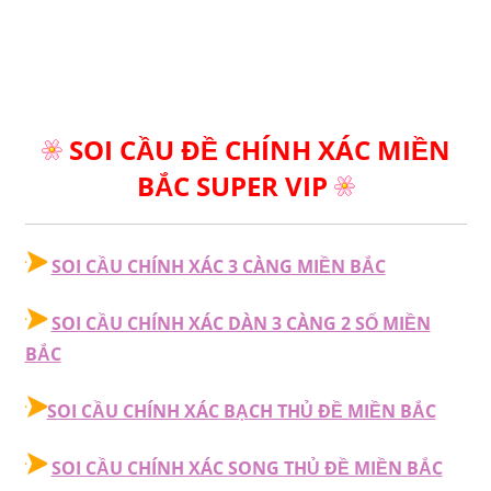
SOI CẦU ĐỀ CHÍNH XÁC MIỀN
BẮC SUPER VIP
SOI CẦU CHÍNH XÁC 3 CÀNG MIỀN BẮC
SOI CẦU CHÍNH XÁC DÀN 3 CÀNG 2 SỐ MIỀN
BẮC
SOI CẦU CHÍNH XÁC BẠCH THỦ ĐỀ MIỀN BẮC
SOI CẦU CHÍNH XÁC SONG THỦ ĐỀ MIỀN BẮC