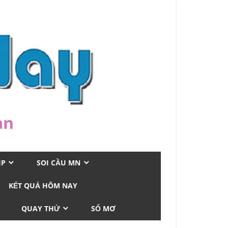
an
IP
SOI CẦU MN
KẾT QUẢ HÔM NAY
QUAY THỬ
SỔ MƠ