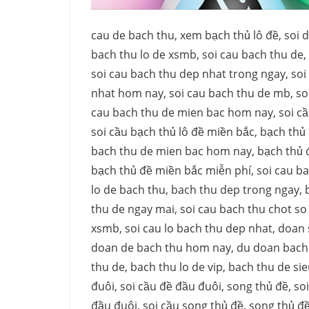
cau de bach thu, xem bạch thủ lô đề, soi 
bach thu lo de xsmb, soi cau bach thu de,
soi cau bach thu dep nhat trong ngay, soi
nhat hom nay, soi cau bach thu de mb, soi
cau bach thu de mien bac hom nay, soi cầu
soi cầu bạch thủ lô đề miền bắc, bạch thủ 
bach thu de mien bac hom nay, bạch thủ 
bạch thủ đề miền bắc miễn phí, soi cau bac
lo de bach thu, bach thu dep trong ngay,
thu de ngay mai, soi cau bach thu chot so
xsmb, soi cau lo bach thu dep nhat, doan
doan de bach thu hom nay, du doan bach 
thu de, bach thu lo de vip, bach thu de si
đuôi, soi cầu đề đầu đuôi, song thủ đề, s
đầu đuôi, soi cầu song thủ đề, song thủ 