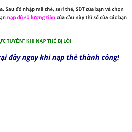
a. Sau đó nhập mã thẻ, seri thẻ, SĐT của bạn và chọn
bạn
nạp đủ số lượng tiền
của cầu này thì số của các bạn
C TUYẾN” KHI NẠP THẺ BỊ LỖI
tại đây ngay khi nạp thẻ thành công
!