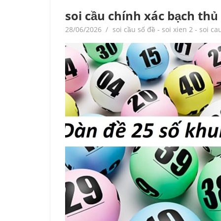
–
soi cầu chính xác bạch thủ
soi
28/06/2026
soi cầu số đề - soi xien 2 - soi 
cau
mien
bac
chuan