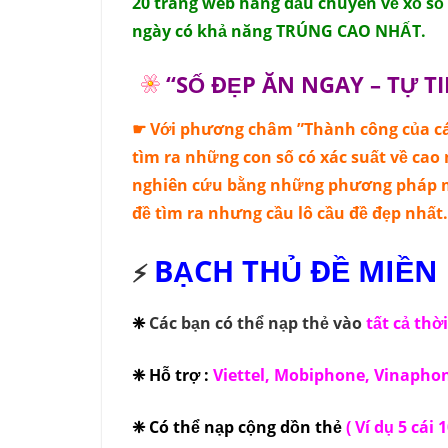
20 trang web hàng đầu chuyên về xổ số
ngày có khả năng TRÚNG CAO NHẤT.
“SỐ ĐẸP ĂN NGAY – TỰ T
☛ Với phương châm ”Thành công của các
tìm ra những con số có xác suất về cao
nghiên cứu bằng những phương pháp mớ
đề tìm ra nhưng cầu lô cầu đề đẹp nhất
BẠCH THỦ ĐỀ MIỀN 
⚡
❈
Các bạn có thể nạp thẻ vào
tất cả thời
❈ Hỗ trợ :
Viettel, Mobiphone, Vinapho
❈ Có thể nạp cộng dồn thẻ
( Ví dụ 5 cái