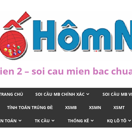
xien 2 – soi cau mien bac chu
– TRANG CHỦ
SOI CẦU MB CHÍNH XÁC
SOI CẦU MB V
TÍNH TOÁN TRÚNG ĐỀ
XSMB
XSMN
XSMT
ỆN TOÁN
TK CẦU
THỐNG KÊ
KQ LÔ TÔ