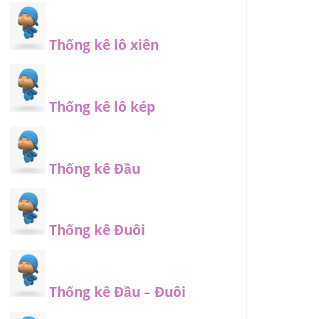
Thống kê lô xiên
Thống kê lô kép
Thống kê Đầu
Thống kê Đuôi
Thống kê Đầu – Đuôi