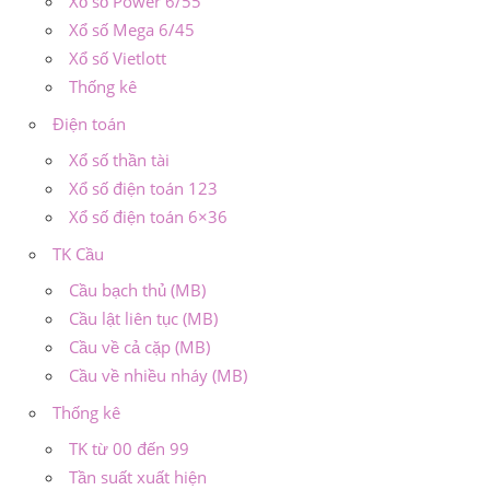
Xổ số Power 6/55
Xổ số Mega 6/45
Xổ số Vietlott
Thống kê
Điện toán
Xổ số thần tài
Xổ số điện toán 123
Xổ số điện toán 6×36
TK Cầu
Cầu bạch thủ (MB)
Cầu lật liên tục (MB)
Cầu về cả cặp (MB)
Cầu về nhiều nháy (MB)
Thống kê
TK từ 00 đến 99
Tần suất xuất hiện