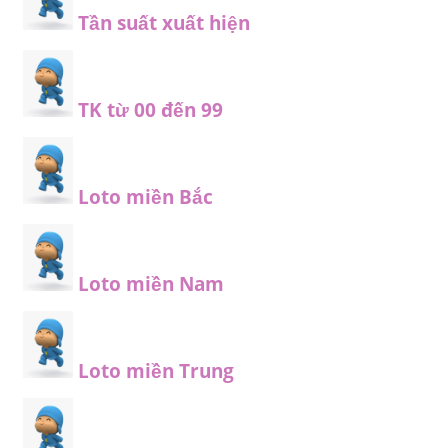
Tần suất xuất hiện
TK từ 00 đến 99
Loto miền Bắc
Loto miền Nam
Loto miền Trung