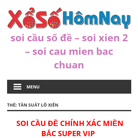
Skip
to
content
soi cầu số đề – soi xien 2
– soi cau mien bac
chuan
soi
cầu
MENU
số
đề
THẺ:
TẦN SUẤT LÔ XIÊN
–
soi
xien
SOI CẦU ĐỀ CHÍNH XÁC MIỀN
2
BẮC SUPER VIP
–