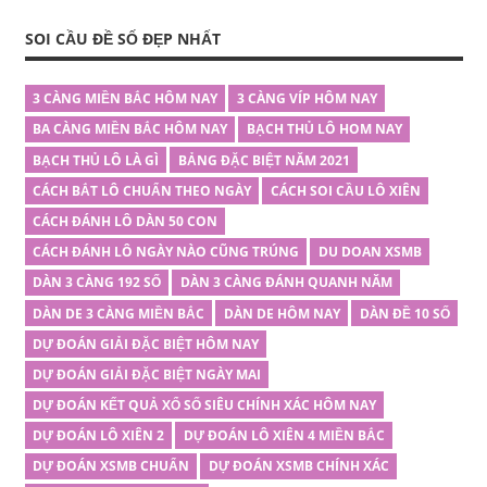
SOI CẦU ĐỀ SỐ ĐẸP NHẤT
3 CÀNG MIỀN BẮC HÔM NAY
3 CÀNG VÍP HÔM NAY
BA CÀNG MIỀN BẮC HÔM NAY
BẠCH THỦ LÔ HOM NAY
BẠCH THỦ LÔ LÀ GÌ
BẢNG ĐẶC BIỆT NĂM 2021
CÁCH BẮT LÔ CHUẨN THEO NGÀY
CÁCH SOI CẦU LÔ XIÊN
CÁCH ĐÁNH LÔ DÀN 50 CON
CÁCH ĐÁNH LÔ NGÀY NÀO CŨNG TRÚNG
DU DOAN XSMB
DÀN 3 CÀNG 192 SỐ
DÀN 3 CÀNG ĐÁNH QUANH NĂM
DÀN DE 3 CÀNG MIỀN BẮC
DÀN DE HÔM NAY
DÀN ĐỀ 10 SỐ
DỰ ĐOÁN GIẢI ĐẶC BIỆT HÔM NAY
DỰ ĐOÁN GIẢI ĐẶC BIỆT NGÀY MAI
DỰ ĐOÁN KẾT QUẢ XỔ SỐ SIÊU CHÍNH XÁC HÔM NAY
DỰ ĐOÁN LÔ XIÊN 2
DỰ ĐOÁN LÔ XIÊN 4 MIỀN BẮC
DỰ ĐOÁN XSMB CHUẨN
DỰ ĐOÁN XSMB CHÍNH XÁC