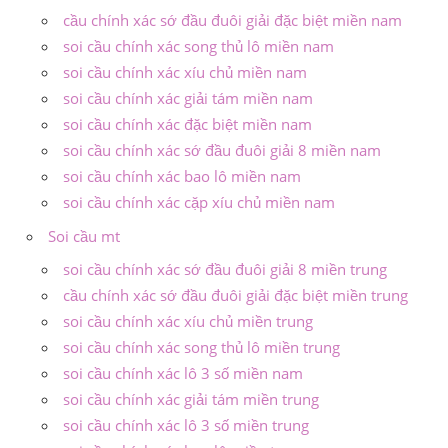
cầu chính xác sớ đầu đuôi giải đặc biệt miền nam
soi cầu chính xác song thủ lô miền nam
soi cầu chính xác xíu chủ miền nam
soi cầu chính xác giải tám miền nam
soi cầu chính xác đặc biệt miền nam
soi cầu chính xác sớ đầu đuôi giải 8 miền nam
soi cầu chính xác bao lô miền nam
soi cầu chính xác cặp xíu chủ miền nam
Soi cầu mt
soi cầu chính xác sớ đầu đuôi giải 8 miền trung
cầu chính xác sớ đầu đuôi giải đặc biệt miền trung
soi cầu chính xác xíu chủ miền trung
soi cầu chính xác song thủ lô miền trung
soi cầu chính xác lô 3 số miền nam
soi cầu chính xác giải tám miền trung
soi cầu chính xác lô 3 số miền trung