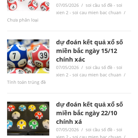
07/05/2026
soi cầu số đề - soi
xien 2 - soi cau mien bac chuan
Chưa phân loại
dự đoán kết quả xổ số
miền bắc ngày 15/12
chính xác
07/05/2026
soi cầu số đề - soi
xien 2 - soi cau mien bac chuan
Tính toán trúng đề
dự đoán kết quả xổ số
miền bắc ngày 22/10
chính xá
07/05/2026
soi cầu số đề - soi
xien 2 - soi cau mien bac chuan