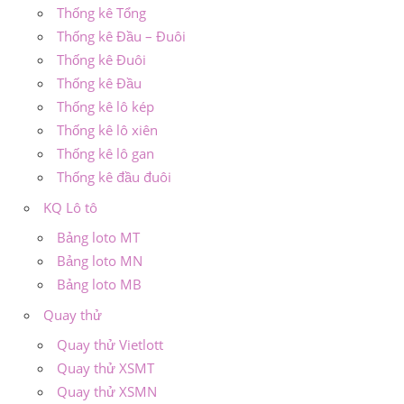
Thống kê Tổng
Thống kê Đầu – Đuôi
Thống kê Đuôi
Thống kê Đầu
Thống kê lô kép
Thống kê lô xiên
Thống kê lô gan
Thống kê đầu đuôi
KQ Lô tô
Bảng loto MT
Bảng loto MN
Bảng loto MB
Quay thử
Quay thử Vietlott
Quay thử XSMT
Quay thử XSMN