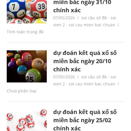
miền bắc ngày 31/10
chính xác
07/05/2026
soi cầu số đề - soi
xien 2 - soi cau mien bac chuan
Tính toán trúng đề
dự đoán kết quả xổ số
miền bắc ngày 20/10
chính xác
07/05/2026
soi cầu số đề - soi
xien 2 - soi cau mien bac chuan
Chưa phân loại
dự đoán kết quả xổ số
miền bắc ngày 25/02
chính xác