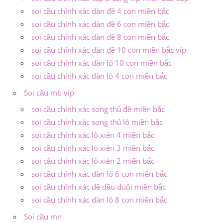
soi cầu chính xác dàn đề 4 con miền bắc
soi cầu chính xác dàn đề 6 con miền bắc
soi cầu chính xác dàn đề 8 con miền bắc
soi cầu chính xác dàn đề 10 con miền bắc víp
soi cầu chính xác dàn lô 10 con miền bắc
soi cầu chính xác dàn lô 4 con miền bắc
Soi cầu mb vip
soi cầu chính xác song thủ đề miền bắc
soi cầu chính xác song thủ lô miền bắc
soi cầu chính xác lô xiên 4 miền bắc
soi cầu chính xác lô xiên 3 miền bắc
soi cầu chính xác lô xiên 2 miền bắc
soi cầu chính xác dàn lô 6 con miền bắc
soi cầu chính xác đề đầu đuôi miền bắc
soi cầu chính xác dàn lô 8 con miền bắc
Soi cầu mn