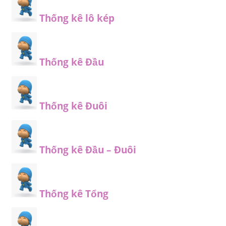
Thống kê lô kép
Thống kê Đầu
Thống kê Đuôi
Thống kê Đầu – Đuôi
Thống kê Tổng