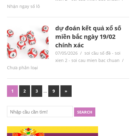
Nhận ngay số lô
dự đoán kết quả xổ số
miền bắc ngày 19/02
chính xác
07/05/2026
soi cầu số đề - soi
xien 2 - soi cau mien bac chuan
Chưa phân loại
Điều
…
Next
1
2
3
9
»
Posts
hướng
bài
SEARCH
viết