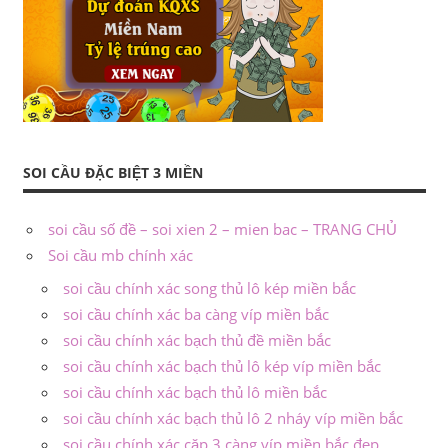
SOI CẦU ĐẶC BIỆT 3 MIỀN
soi cầu số đề – soi xien 2 – mien bac – TRANG CHỦ
Soi cầu mb chính xác
soi cầu chính xác song thủ lô kép miền bắc
soi cầu chính xác ba càng víp miền bắc
soi cầu chính xác bạch thủ đề miền bắc
soi cầu chính xác bạch thủ lô kép víp miền bắc
soi cầu chính xác bạch thủ lô miền bắc
soi cầu chính xác bạch thủ lô 2 nháy víp miền bắc
soi cầu chính xác cặp 3 càng víp miền bắc đẹp