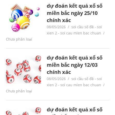
dự đoán kết quả xổ số
miền bắc ngày 25/10
chính xác
08/05/2026
soi cầu số đề - soi
xien 2 - soi cau mien bac chuan
Chưa phân loại
dự đoán kết quả xổ số
miền bắc ngày 12/03
chính xác
08/05/2026
soi cầu số đề - soi
xien 2 - soi cau mien bac chuan
Chưa phân loại
dự đoán kết quả xổ số