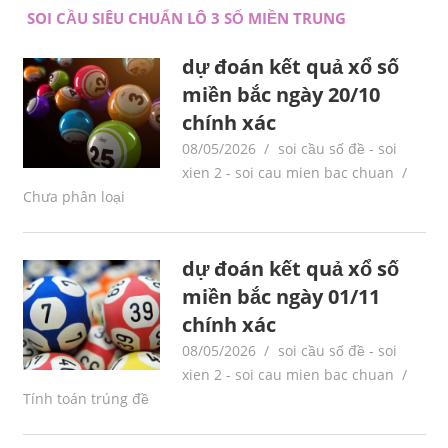
SOI CẦU SIÊU CHUẨN LÔ 3 SỐ MIỀN TRUNG
dự đoán kết quả xổ số
miền bắc ngày 20/10
chính xác
08/05/2026
soi cầu số đề - soi
xien 2 - soi cau mien bac chuan
Chưa phân loại
dự đoán kết quả xổ số
miền bắc ngày 01/11
chính xác
08/05/2026
soi cầu số đề - soi
xien 2 - soi cau mien bac chuan
Tính toán trúng đề