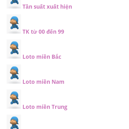
Tần suất xuất hiện
TK từ 00 đến 99
Loto miền Bắc
Loto miền Nam
Loto miền Trung