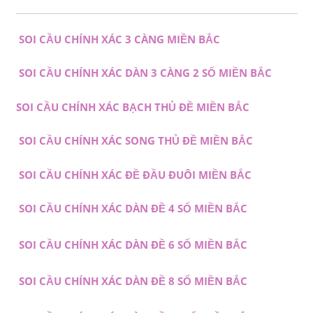
soi
cau
SOI CẦU CHÍNH XÁC 3 CÀNG MIỀN BẮC
mien
bac
SOI CẦU CHÍNH XÁC DÀN 3 CÀNG 2 SỐ MIỀN BẮC
chuan
SOI CẦU CHÍNH XÁC BẠCH THỦ ĐỀ MIỀN BẮC
SOI CẦU CHÍNH XÁC SONG THỦ ĐỀ MIỀN BẮC
SOI CẦU CHÍNH XÁC ĐỀ ĐẦU ĐUÔI MIỀN BẮC
SOI CẦU CHÍNH XÁC DÀN ĐỀ 4 SỐ MIỀN BẮC
SOI CẦU CHÍNH XÁC DÀN ĐỀ 6 SỐ MIỀN BẮC
SOI CẦU CHÍNH XÁC DÀN ĐỀ 8 SỐ MIỀN BẮC