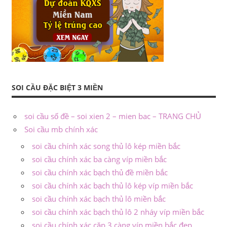
SOI CẦU ĐẶC BIỆT 3 MIỀN
soi cầu số đề – soi xien 2 – mien bac – TRANG CHỦ
Soi cầu mb chính xác
soi cầu chính xác song thủ lô kép miền bắc
soi cầu chính xác ba càng víp miền bắc
soi cầu chính xác bạch thủ đề miền bắc
soi cầu chính xác bạch thủ lô kép víp miền bắc
soi cầu chính xác bạch thủ lô miền bắc
soi cầu chính xác bạch thủ lô 2 nháy víp miền bắc
soi cầu chính xác cặp 3 càng víp miền bắc đẹp