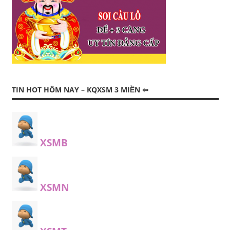
TIN HOT HÔM NAY – KQXSM 3 MIỀN ⇦
XSMB
XSMN