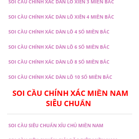
SOI CẦU CHÍNH XÁC DÀN LÔ XIÊN 3 MIỀN BẮC
SOI CẦU CHÍNH XÁC DÀN LÔ XIÊN 4 MIỀN BẮC
SOI CẦU CHÍNH XÁC DÀN LÔ 4 SỐ MIỀN BẮC
SOI CẦU CHÍNH XÁC DÀN LÔ 6 SỐ MIỀN BẮC
SOI CẦU CHÍNH XÁC DÀN LÔ 8 SỐ MIỀN BẮC
SOI CẦU CHÍNH XÁC DÀN LÔ 10 SỐ MIỀN BẮC
SOI CẦU CHÍNH XÁC MIỀN NAM
SIÊU CHUẨN
SOI CẦU SIÊU CHUẨN XỈU CHỦ MIỀN NAM