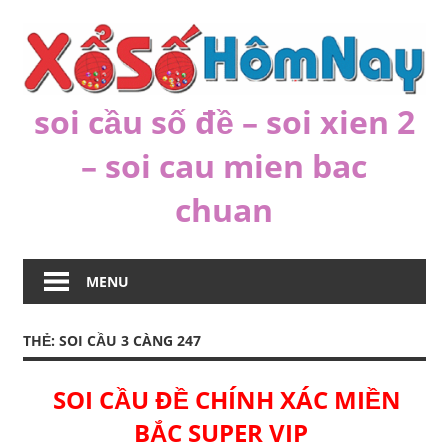
Skip
to
content
soi cầu số đề – soi xien 2
– soi cau mien bac
chuan
soi
cầu
MENU
số
đề
THẺ:
SOI CẦU 3 CÀNG 247
–
soi
xien
SOI CẦU ĐỀ CHÍNH XÁC MIỀN
2
BẮC SUPER VIP
–