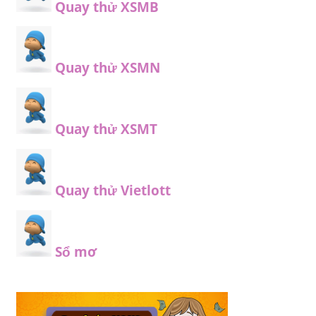
Quay thử XSMB
Quay thử XSMN
Quay thử XSMT
Quay thử Vietlott
Sổ mơ