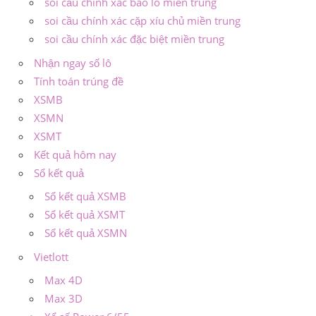
soi cầu chính xác bao lô miền trung
soi cầu chính xác cặp xíu chủ miền trung
soi cầu chính xác đặc biệt miền trung
Nhận ngay số lô
Tính toán trúng đề
XSMB
XSMN
XSMT
Kết quả hôm nay
Sổ kết quả
Sổ kết quả XSMB
Sổ kết quả XSMT
Sổ kết quả XSMN
Vietlott
Max 4D
Max 3D