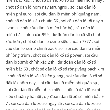
miền bắc xác , chốt số dàn lô xổ số ba miền hôm nay ,
chốt số dàn lô hôm nay atrungroi , soi cầu dàn lô
miễn phí euro , soi cầu dàn lô miễn phí quảng nam ,
chốt số dàn lô siêu chuẩn 56 , soi cầu dàn lô tối nay o
livonia , chốt cầu dàn lô miền bắc bộ , cầu dàn lô
miền bắc chính xác 999 , dự đoán dàn lô xổ số chính
xác hơn , chốt số dàn lô xsmb siêu chuẩn 7777 , soi
cầu dàn lô xsmb chính xác 6 số , soi cầu dàn lô miễn
phí ông trùm , chốt số dàn lô xổ số power , soi cầu
dàn lô xsmb chính xác 24h , dự đoán dàn lô xổ số
miền bắc 63 , chốt số dàn lô xổ số rồng vàng bạch kim
, chốt số dàn lô xổ số kiên giang , soi cầu dàn lô xổ số
đắk lắk hôm nay , soi cầu dàn lô miễn phí quân sự ,
soi cầu dàn lô miễn phí s miền , chốt số dàn lô xsmb
siêu chuẩn y hà nội , dự đoán dàn lô xổ số miền bắc 9
7 , soi cầu dàn lô xổ số ngày 25 , soi cầu dàn lô xổ số