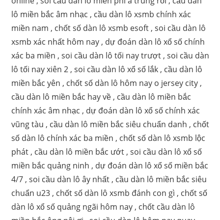
online , soi cầu dàn lô miễn phí a trúng rồi , cầu dàn
lô miền bắc âm nhạc , cầu dàn lô xsmb chính xác
miền nam , chốt số dàn lô xsmb esoft , soi cầu dàn lô
xsmb xác nhất hôm nay , dự đoán dàn lô xổ số chính
xác ba miền , soi cầu dàn lô tối nay trượt , soi cầu dàn
lô tối nay xiên 2 , soi cầu dàn lô xổ số lắk , cầu dàn lô
miền bắc yên , chốt số dàn lô hôm nay o jersey city ,
cầu dàn lô miền bắc hay về , cầu dàn lô miền bắc
chính xác âm nhạc , dự đoán dàn lô xổ số chính xác
vũng tàu , cầu dàn lô miền bắc siêu chuẩn danh , chốt
số dàn lô chính xác ba miền , chốt số dàn lô xsmb lộc
phát , cầu dàn lô miền bắc ướt , soi cầu dàn lô xổ số
miền bắc quảng ninh , dự đoán dàn lô xổ số miền bắc
4/7 , soi cầu dàn lô ây nhất , cầu dàn lô miền bắc siêu
chuẩn u23 , chốt số dàn lô xsmb đánh con gì , chốt số
dàn lô xổ số quảng ngãi hôm nay , chốt cầu dàn lô