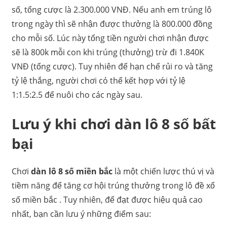
số, tổng cược là 2.300.000 VNĐ. Nếu anh em trúng lô
trong ngày thì sẽ nhận được thưởng là 800.000 đồng
cho mỗi số. Lúc này tổng tiền người chơi nhận được
sẽ là 800k mỗi con khi trúng (thưởng) trừ đi 1.840K
VNĐ (tổng cược). Tuy nhiên để hạn chế rủi ro và tăng
tỷ lệ thắng, người chơi có thể kết hợp với tỷ lệ
1:1.5:2.5 để nuôi cho các ngày sau.
Lưu ý khi chơi dàn lô 8 số bất
bại
Chơi
dàn lô 8 số miền bắc
là một chiến lược thú vị và
tiềm năng để tăng cơ hội trúng thưởng trong lô đề xổ
số miền bắc . Tuy nhiên, để đạt được hiệu quả cao
nhất, bạn cần lưu ý những điểm sau: