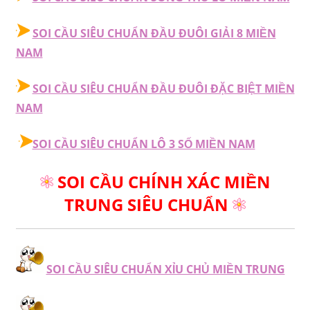
SOI CẦU SIÊU CHUẨN ĐẦU ĐUÔI GIẢI 8 MIỀN
NAM
SOI CẦU SIÊU CHUẨN ĐẦU ĐUÔI ĐẶC BIỆT MIỀN
NAM
SOI CẦU SIÊU CHUẨN LÔ 3 SỐ MIỀN NAM
SOI CẦU CHÍNH XÁC MIỀN
TRUNG SIÊU CHUẨN
SOI CẦU SIÊU CHUẨN XỈU CHỦ MIỀN TRUNG