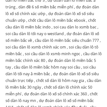
dàn lô miền bắc thứ 5 , dự đoán dàn lô miền bắc a
trúng , dàn đề 6 số miền bắc miễn phí , dự đoán dàn
lô xổ số chính xác ướp , dự đoán dàn lô xổ số siêu
chuẩn ướp , chốt cầu dàn lô miền bắc ebook , chốt
cầu dàn lô miền bắc indo , soi cau dàn lo xsmb bac ,
soi cầu dàn lô tối nay o westland , dự đoán dàn lô xổ
số miền bắc về , cầu dàn lô miền bắc siêu chuẩn 777 ,
soi cầu dàn lô xsmb chính xác om , soi cầu dàn lô tô
miền bắc , soi cầu dàn lô xsmb minh ngọc , cầu dàn lô
miền bắc chính xác 80 , dự đoán dàn lô miền bắc 5
tay , cầu dàn lô miền bắc hôm nay soi cầu , soi cầu
dàn lô tối nay â miền bắc , dự đoán dàn lô xổ số siêu
chuẩn trực tiếp , chốt số dàn lô hôm nay gia , cầu dàn
lô miền bắc 30 ngày , chốt số dàn lô chính xác 50
miễn phí , dự đoán dàn lô xổ số chính xác 360 , chốt
số dàn lô nay mn , dự đoán dàn lô xổ số miền bắc