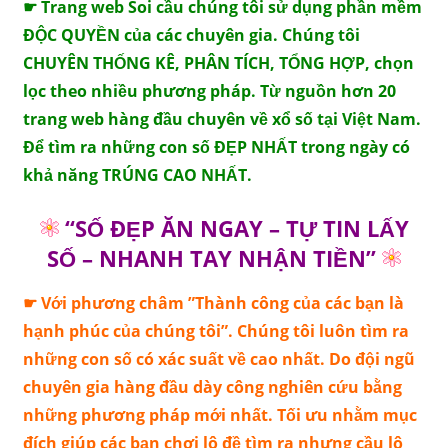
☛ Trang web Soi cầu chúng tôi sử dụng phần mềm
ĐỘC QUYỀN của các chuyên gia. Chúng tôi
CHUYÊN THỐNG KÊ, PHÂN TÍCH, TỔNG HỢP, chọn
lọc theo nhiều phương pháp. Từ nguồn hơn 20
trang web hàng đầu chuyên về xổ số tại Việt Nam.
Để tìm ra những con số ĐẸP NHẤT trong ngày có
khả năng TRÚNG CAO NHẤT.
“SỐ ĐẸP ĂN NGAY – TỰ TIN LẤY
SỐ – NHANH TAY NHẬN TIỀN”
☛ Với phương châm ”Thành công của các bạn là
hạnh phúc của chúng tôi”. Chúng tôi luôn tìm ra
những con số có xác suất về cao nhất. Do đội ngũ
chuyên gia hàng đầu dày công nghiên cứu bằng
những phương pháp mới nhất. Tối ưu nhằm mục
đích giúp các bạn chơi lô đề tìm ra nhưng cầu lô