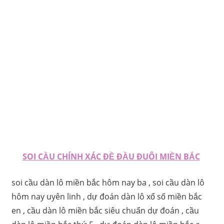
SOI CẦU CHÍNH XÁC ĐỀ ĐẦU ĐUÔI MIỀN BẮC
soi cầu dàn lô miền bắc hôm nay ba , soi cầu dàn lô
hôm nay uyên linh , dự đoán dàn lô xổ số miền bắc
en , cầu dàn lô miền bắc siêu chuẩn dự đoán , cầu