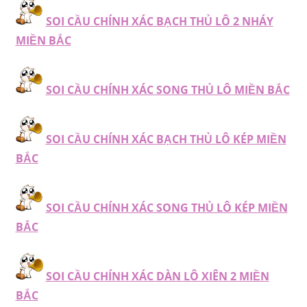
SOI CẦU CHÍNH XÁC BẠCH THỦ LÔ 2 NHÁY
MIỀN BẮC
SOI CẦU CHÍNH XÁC SONG THỦ LÔ MIỀN BẮC
SOI CẦU CHÍNH XÁC BẠCH THỦ LÔ KÉP MIỀN
BẮC
SOI CẦU CHÍNH XÁC SONG THỦ LÔ KÉP MIỀN
BẮC
SOI CẦU CHÍNH XÁC DÀN LÔ XIÊN 2 MIỀN
BẮC