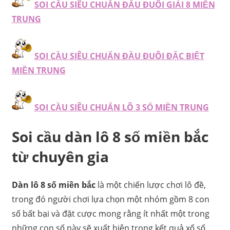
SOI CẦU SIÊU CHUẨN ĐẦU ĐUÔI GIẢI 8 MIỀN
TRUNG
SOI CẦU SIÊU CHUẨN ĐẦU ĐUÔI ĐẶC BIỆT
MIỀN TRUNG
SOI CẦU SIÊU CHUẨN LÔ 3 SỐ MIỀN TRUNG
Soi cầu dàn lô 8 số miền bắc
từ chuyên gia
Dàn lô 8 số miền bắc
là một chiến lược chơi lô đề,
trong đó người chơi lựa chọn một nhóm gồm 8 con
số bất bại và đặt cược mong rằng ít nhất một trong
những con số này sẽ xuất hiện trong kết quả xổ số