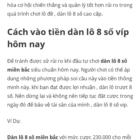
hóa cơ hội chiến thắng và quản lý tốt hơn rủi ro trong
quá trình chơi lô đề , dàn lô 8 số cao cấp.
Cách vào tiền dàn lô 8 số víp
hôm nay
Để tránh được sử rủi ro khi đầu tư chơi
dàn lô 8 số
miền bắc
siêu chuẩn hôm nay. Người chơi có thể áp
dụng những phương pháp soi cầu này vào tiền thông
minh này. khi bạn đạt được lợi nhuận , dàn lô trượt 8
số. Nên dừng lại và không nên tiếp tục đặt cược trong
ngày đó để bảo vệ tài sản của mình , dàn lô 8 số vip.
Ví Dụ:
Dàn lô 8 số miền bắc
với mức cược 230.000 cho mỗi