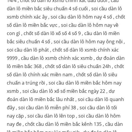
14/4 , chốt số dàn lô xsmb chính xác đầu đuôi , cầu
dàn lô miền bắc siêu chuẩn 4 số cuối , soi cầu dàn lô
xsmb chính xác ây , soi cầu dàn lô hôm nay 4 số , chốt
số dàn lô miền bắc vực , soi cầu dàn lô hôm nay về
con gì , chốt số dàn lô xổ số 4 số 9 , cầu dàn lô miền
bắc siêu chuẩn 4 số , soi cầu dàn lô hôm nay ông nội ,
soi cầu dàn lô phát , chốt số dàn lô xsmb chính xác
9999 , cầu dàn lô xsmb chính xác xsmb , dự đoán dàn
lô miền bắc 368 , chốt số dàn lô siêu chuẩn 24h , chốt
số dàn lô chính xác miền nam , chốt số dàn lô siêu
chuẩn a trúng rồi , soi cầu dàn lô miền bắc hôm nay
xsmb , soi cầu dàn lô xổ số miền bắc ngày 22 , dự
đoán dàn lô miền bắc lâu nhất , soi cầu dàn lô quanh
đây , soi cầu dàn lô miễn phí 38 , soi cầu dàn lô tối
nay cặp , soi cầu dàn lô lên top , soi cầu dàn lô hôm
nay đe , chốt cầu dàn lô miền bắc kênh 135 , cầu dàn