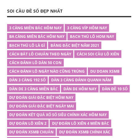
SOI CẦU ĐỀ SỐ ĐẸP NHẤT
3 CÀNG MIỀN BẮC HÔM NAY
3 CÀNG VÍP HÔM NAY
BA CÀNG MIỀN BẮC HÔM NAY
BẠCH THỦ LÔ HOM NAY
BẠCH THỦ LÔ LÀ GÌ
BẢNG ĐẶC BIỆT NĂM 2021
CÁCH BẮT LÔ CHUẨN THEO NGÀY
CÁCH SOI CẦU LÔ XIÊN
CÁCH ĐÁNH LÔ DÀN 50 CON
CÁCH ĐÁNH LÔ NGÀY NÀO CŨNG TRÚNG
DU DOAN XSMB
DÀN 3 CÀNG 192 SỐ
DÀN 3 CÀNG ĐÁNH QUANH NĂM
DÀN DE 3 CÀNG MIỀN BẮC
DÀN DE HÔM NAY
DÀN ĐỀ 10 SỐ
DỰ ĐOÁN GIẢI ĐẶC BIỆT HÔM NAY
DỰ ĐOÁN GIẢI ĐẶC BIỆT NGÀY MAI
DỰ ĐOÁN KẾT QUẢ XỔ SỐ SIÊU CHÍNH XÁC HÔM NAY
DỰ ĐOÁN LÔ XIÊN 2
DỰ ĐOÁN LÔ XIÊN 4 MIỀN BẮC
DỰ ĐOÁN XSMB CHUẨN
DỰ ĐOÁN XSMB CHÍNH XÁC