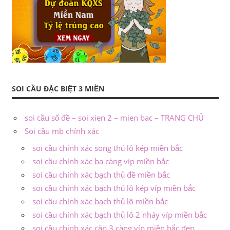
SOI CẦU ĐẶC BIỆT 3 MIỀN
soi cầu số đề – soi xien 2 – mien bac – TRANG CHỦ
Soi cầu mb chính xác
soi cầu chính xác song thủ lô kép miền bắc
soi cầu chính xác ba càng víp miền bắc
soi cầu chính xác bạch thủ đề miền bắc
soi cầu chính xác bạch thủ lô kép víp miền bắc
soi cầu chính xác bạch thủ lô miền bắc
soi cầu chính xác bạch thủ lô 2 nháy víp miền bắc
soi cầu chính xác cặp 3 càng víp miền bắc đẹp