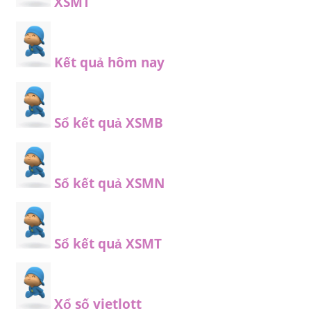
XSMT
Kết quả hôm nay
Sổ kết quả XSMB
Sổ kết quả XSMN
Sổ kết quả XSMT
Xổ số vietlott