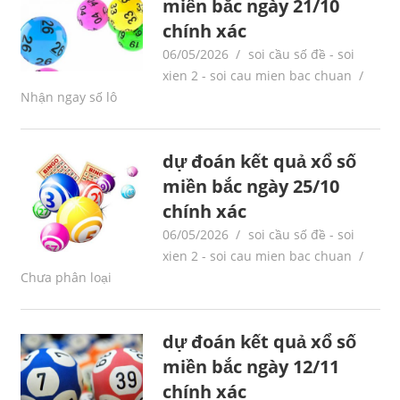
miền bắc ngày 21/10
chính xác
06/05/2026
soi cầu số đề - soi
xien 2 - soi cau mien bac chuan
Nhận ngay số lô
dự đoán kết quả xổ số
miền bắc ngày 25/10
chính xác
06/05/2026
soi cầu số đề - soi
xien 2 - soi cau mien bac chuan
Chưa phân loại
dự đoán kết quả xổ số
miền bắc ngày 12/11
chính xác