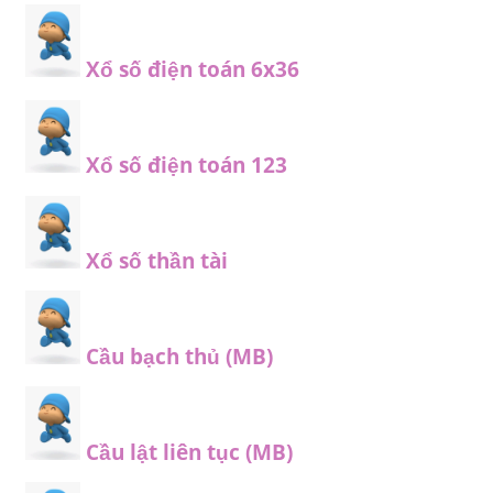
Xổ số điện toán 6x36
Xổ số điện toán 123
Xổ số thần tài
Cầu bạch thủ (MB)
Cầu lật liên tục (MB)