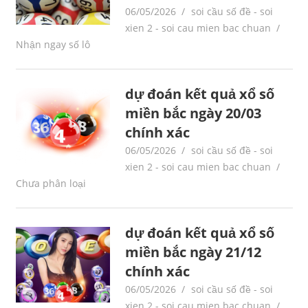
06/05/2026
soi cầu số đề - soi
xien 2 - soi cau mien bac chuan
Nhận ngay số lô
dự đoán kết quả xổ số
miền bắc ngày 20/03
chính xác
06/05/2026
soi cầu số đề - soi
xien 2 - soi cau mien bac chuan
Chưa phân loại
dự đoán kết quả xổ số
miền bắc ngày 21/12
chính xác
06/05/2026
soi cầu số đề - soi
xien 2 - soi cau mien bac chuan