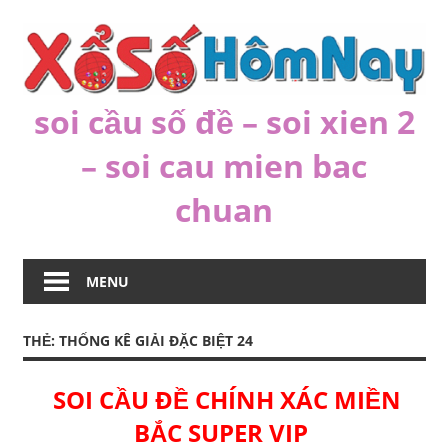
Skip
to
content
soi cầu số đề – soi xien 2
– soi cau mien bac
chuan
soi
cầu
MENU
số
đề
THẺ:
THỐNG KÊ GIẢI ĐẶC BIỆT 24
–
soi
xien
SOI CẦU ĐỀ CHÍNH XÁC MIỀN
2
BẮC SUPER VIP
–