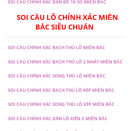
SOI CẦU CHÍNH XÁC DÀN ĐỀ 10 SỐ MIỀN BẮC
SOI CẦU LÔ CHÍNH XÁC MIỀN
BẮC SIÊU CHUẨN
SOI CẦU CHÍNH XÁC BẠCH THỦ LÔ MIỀN BẮC
SOI CẦU CHÍNH XÁC BẠCH THỦ LÔ 2 NHÁY MIỀN BẮC
SOI CẦU CHÍNH XÁC SONG THỦ LÔ MIỀN BẮC
SOI CẦU CHÍNH XÁC BẠCH THỦ LÔ KÉP MIỀN BẮC
SOI CẦU CHÍNH XÁC SONG THỦ LÔ KÉP MIỀN BẮC
SOI CẦU CHÍNH XÁC DÀN LÔ XIÊN 2 MIỀN BẮC