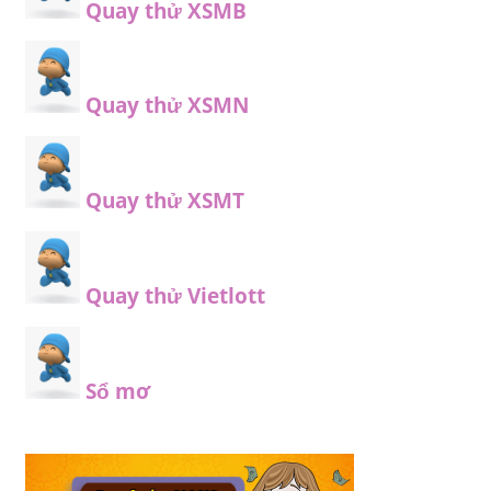
Quay thử XSMB
Quay thử XSMN
Quay thử XSMT
Quay thử Vietlott
Sổ mơ