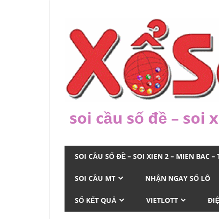
Skip
to
content
soi cầu số đề – soi 
soi
cầu
SOI CẦU SỐ ĐỀ – SOI XIEN 2 – MIEN BAC 
số
đề
SOI CẦU MT
NHẬN NGAY SỐ LÔ
–
soi
SỔ KẾT QUẢ
VIETLOTT
ĐI
xien
2