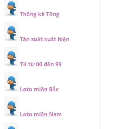
Thống kê Tổng
Tần suất xuất hiện
TK từ 00 đến 99
Loto miền Bắc
Loto miền Nam