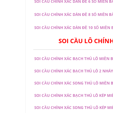
SOI CẦU CHÍNH XÁC DÀN ĐỀ 6 SỐ MIỀN B
SOI CẦU CHÍNH XÁC DÀN ĐỀ 8 SỐ MIỀN B
SOI CẦU CHÍNH XÁC DÀN ĐỀ 10 SỐ MIỀN 
SOI CẦU LÔ CHÍN
SOI CẦU CHÍNH XÁC BẠCH THỦ LÔ MIỀN 
SOI CẦU CHÍNH XÁC BẠCH THỦ LÔ 2 NHÁ
SOI CẦU CHÍNH XÁC SONG THỦ LÔ MIỀN 
SOI CẦU CHÍNH XÁC BẠCH THỦ LÔ KÉP MI
SOI CẦU CHÍNH XÁC SONG THỦ LÔ KÉP M