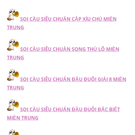
SOI CẦU SIÊU CHUẨN CẶP XỈU CHỦ MIỀN
TRUNG
SOI CẦU SIÊU CHUẨN SONG THỦ LÔ MIỀN
TRUNG
SOI CẦU SIÊU CHUẨN ĐẦU ĐUÔI GIẢI 8 MIỀN
TRUNG
SOI CẦU SIÊU CHUẨN ĐẦU ĐUÔI ĐẶC BIỆT
MIỀN TRUNG