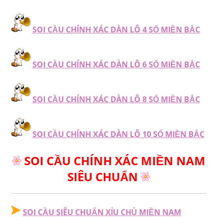
SOI CẦU CHÍNH XÁC DÀN LÔ 4 SỐ MIỀN BẮC
SOI CẦU CHÍNH XÁC DÀN LÔ 6 SỐ MIỀN BẮC
SOI CẦU CHÍNH XÁC DÀN LÔ 8 SỐ MIỀN BẮC
SOI CẦU CHÍNH XÁC DÀN LÔ 10 SỐ MIỀN BẮC
SOI CẦU CHÍNH XÁC MIỀN NAM
SIÊU CHUẨN
SOI CẦU SIÊU CHUẨN XỈU CHỦ MIỀN NAM