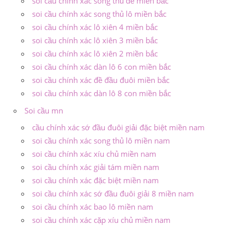
soi cầu chính xác song thủ đề miền bắc
soi cầu chính xác song thủ lô miền bắc
soi cầu chính xác lô xiên 4 miền bắc
soi cầu chính xác lô xiên 3 miền bắc
soi cầu chính xác lô xiên 2 miền bắc
soi cầu chính xác dàn lô 6 con miền bắc
soi cầu chính xác đề đầu đuôi miền bắc
soi cầu chính xác dàn lô 8 con miền bắc
Soi cầu mn
cầu chính xác sớ đầu đuôi giải đặc biệt miền nam
soi cầu chính xác song thủ lô miền nam
soi cầu chính xác xíu chủ miền nam
soi cầu chính xác giải tám miền nam
soi cầu chính xác đặc biệt miền nam
soi cầu chính xác sớ đầu đuôi giải 8 miền nam
soi cầu chính xác bao lô miền nam
soi cầu chính xác cặp xíu chủ miền nam