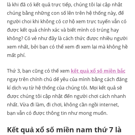
là khi đã có kết quả trực tiếp, chúng tôi lại cập nhật
chúng bằng những con số lên trên hệ thống này, để
người choi khi không có cơ hộ xem trực tuyến vẫn có
được kết quả chính xác và biết mình có trúng hay
không? Có vẻ như đây là cách thức được nhiều người
xem nhất, bởi bạn có thể xem đi xem lại mà không hề
mất phí.
Thứ 3, bạn cũng có thể xem
kết quả xổ số miền bắc
ngay trên chính chú dế yêu của mình bằng cách đăng
kí dịch vụ từ hệ thống của chúng tôi. Mọi kết quả sẽ
được chúng tôi cập nhật đến người chơi cách nhanh
nhất. Vừa đi làm, đi chơi, không cần ngồi internet,
bạn vẫn có được thông tin như mong muốn.
Kết quả xổ số miền nam thứ 7 là