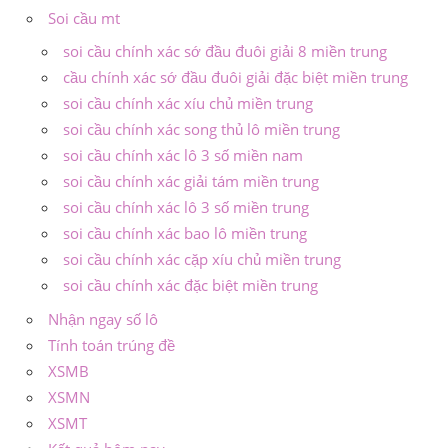
Soi cầu mt
soi cầu chính xác sớ đầu đuôi giải 8 miền trung
cầu chính xác sớ đầu đuôi giải đặc biệt miền trung
soi cầu chính xác xíu chủ miền trung
soi cầu chính xác song thủ lô miền trung
soi cầu chính xác lô 3 số miền nam
soi cầu chính xác giải tám miền trung
soi cầu chính xác lô 3 số miền trung
soi cầu chính xác bao lô miền trung
soi cầu chính xác cặp xíu chủ miền trung
soi cầu chính xác đặc biệt miền trung
Nhận ngay số lô
Tính toán trúng đề
XSMB
XSMN
XSMT