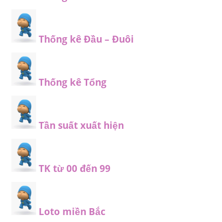
Thống kê Đầu – Đuôi
Thống kê Tổng
Tần suất xuất hiện
TK từ 00 đến 99
Loto miền Bắc