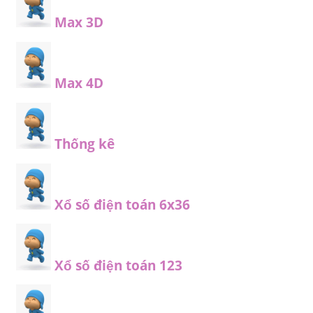
Max 3D
Max 4D
Thống kê
Xổ số điện toán 6x36
Xổ số điện toán 123