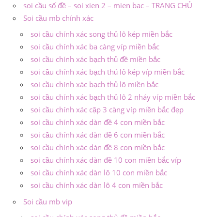
soi cầu số đề – soi xien 2 – mien bac – TRANG CHỦ
Soi cầu mb chính xác
soi cầu chính xác song thủ lô kép miền bắc
soi cầu chính xác ba càng víp miền bắc
soi cầu chính xác bạch thủ đề miền bắc
soi cầu chính xác bạch thủ lô kép víp miền bắc
soi cầu chính xác bạch thủ lô miền bắc
soi cầu chính xác bạch thủ lô 2 nháy víp miền bắc
soi cầu chính xác cặp 3 càng víp miền bắc đẹp
soi cầu chính xác dàn đề 4 con miền bắc
soi cầu chính xác dàn đề 6 con miền bắc
soi cầu chính xác dàn đề 8 con miền bắc
soi cầu chính xác dàn đề 10 con miền bắc víp
soi cầu chính xác dàn lô 10 con miền bắc
soi cầu chính xác dàn lô 4 con miền bắc
Soi cầu mb vip